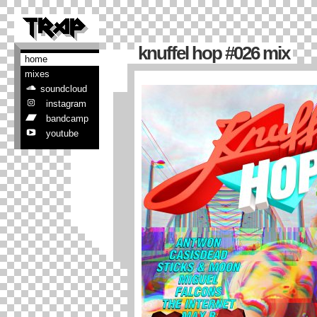
knuffel hop #026 mix
home
mixes
soundcloud
instagram
bandcamp
youtube